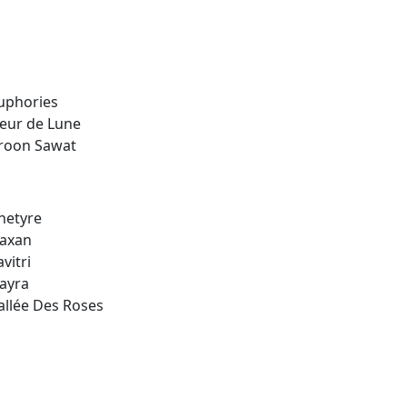
uphories
leur de Lune
roon Sawat
hetyre
axan
avitri
ayra
allée Des Roses